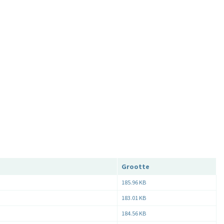
Grootte
185.96 KB
183.01 KB
184.56 KB