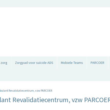
 zorg
Zorgpad voor suïcide ADS
Mobiele Teams
PARCOER
mbulant Revalidatiecentrum, vzw PARCOER
ulant Revalidatiecentrum, vzw PARCOE